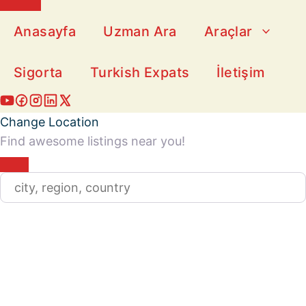
Close
Anasayfa
Uzman Ara
Araçlar
Sigorta
Turkish Expats
İletişim
Change Location
Find awesome listings near you!
Change Location