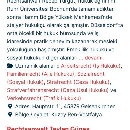
Rechtsanwalt Recep Turgut, hukuk eğitimini
Ruhr Üniversitesi Bochum’da tamamladıktan
sonra Hamm Bölge Yüksek Mahkemesi’nde
stajyer hukukçu olarak çalışmıştır. Düsseldorf’ta
orta ölçekli bir hukuk bürosunda ve iş
idaresinde pratik deneyim kazanarak mesleki
yolculuğuna başlamıştır. Emeklilik hukuku ve
sosyal hukukun diğer alanları
... devamı.
Uzmanlık alanları::
Arbeitsrecht (İş Hukuku)
,
Familienrecht (Aile Hukuku)
,
Sozialrecht
(Sosyal Hukuk)
,
Strafrecht (Ceza Hukuku)
,
Strafverfahrensrecht (Ceza Usul Hukuku)
ve
Verkehrsrecht (Trafik Hukuku)
Adres:
Hauptstr. 11, 45879 Gelsenkirchen
Bölge / eyalet:
Kuzey Ren-Vestfalya
Rechtsanwalt Taylan Güneş