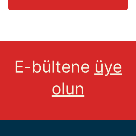
E-bültene
üye
olun