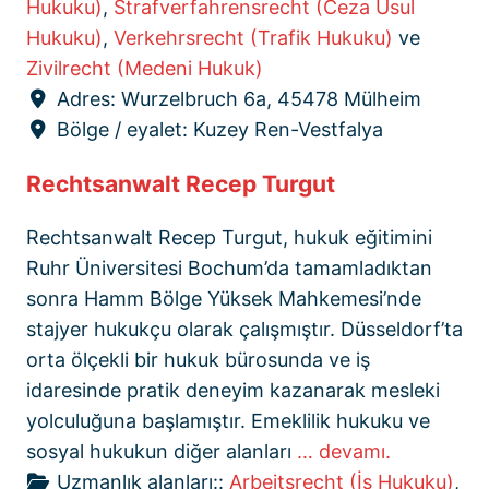
Hukuku)
,
Strafverfahrensrecht (Ceza Usul
Hukuku)
,
Verkehrsrecht (Trafik Hukuku)
ve
Zivilrecht (Medeni Hukuk)
Adres:
Wurzelbruch 6a, 45478 Mülheim
Bölge / eyalet:
Kuzey Ren-Vestfalya
Rechtsanwalt Recep Turgut
Rechtsanwalt Recep Turgut, hukuk eğitimini
Ruhr Üniversitesi Bochum’da tamamladıktan
sonra Hamm Bölge Yüksek Mahkemesi’nde
stajyer hukukçu olarak çalışmıştır. Düsseldorf’ta
orta ölçekli bir hukuk bürosunda ve iş
idaresinde pratik deneyim kazanarak mesleki
yolculuğuna başlamıştır. Emeklilik hukuku ve
sosyal hukukun diğer alanları
… devamı.
Uzmanlık alanları::
Arbeitsrecht (İş Hukuku)
,