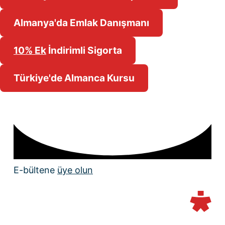
Almanya'da Emlak Danışmanı
10% Ek
İndirimli Sigorta
Türkiye'de Almanca Kursu
E-bültene
üye olun