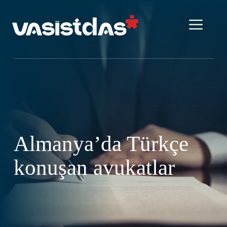
İçeriğe
atla
Me
Almanya’da Türkçe
konuşan avukatlar