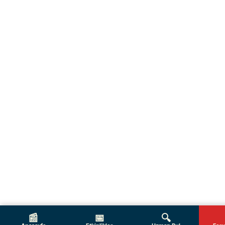
📰
📅
🔍