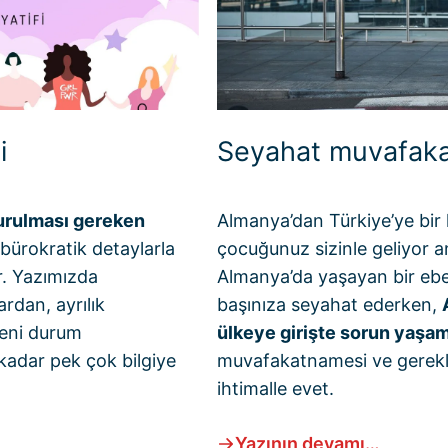
i
Seyahat muvafak
urulması gereken
Almanya’dan Türkiye’ye bir h
bürokratik detaylarla
çocuğunuz sizinle geliyor 
r. Yazımızda
Almanya’da yaşayan bir eb
rdan, ayrılık
başınıza seyahat ederken,
deni durum
ülkeye girişte sorun yaşam
 kadar pek çok bilgiye
muvafakatnamesi ve gerekli
ihtimalle evet.
Yazının devamı…