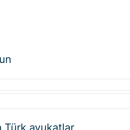
lun
n Türk avukatlar