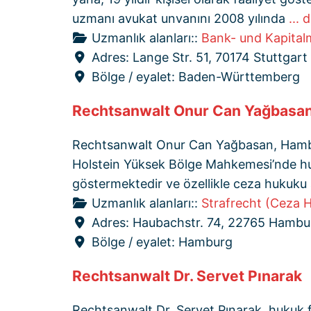
uzmanı avukat unvanını 2008 yılında
... 
Uzmanlık alanları::
Bank- und Kapital
Adres:
Lange Str. 51, 70174 Stuttgart
Bölge / eyalet:
Baden-Württemberg
Rechtsanwalt Onur Can Yağbasa
Rechtsanwalt Onur Can Yağbasan, Hamburg
Holstein Yüksek Bölge Mahkemesi’nde huku
göstermektedir ve özellikle ceza hukuku
Uzmanlık alanları::
Strafrecht (Ceza 
Adres:
Haubachstr. 74, 22765 Hambu
Bölge / eyalet:
Hamburg
Rechtsanwalt Dr. Servet Pınarak
Rechtsanwalt Dr. Servet Pınarak, hukuk f