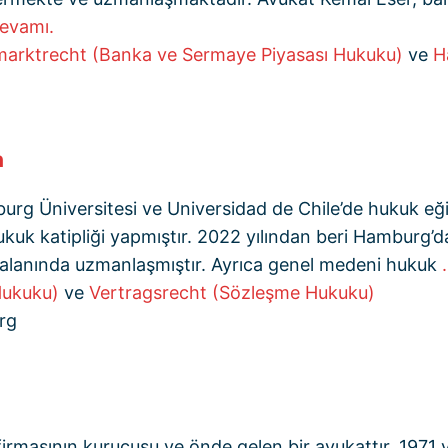
devamı.
marktrecht (Banka ve Sermaye Piyasası Hukuku)
ve
H
n
 Üniversitesi ve Universidad de Chile’de hukuk eğit
k katipliği yapmıştır. 2022 yılından beri Hamburg’da
 alanında uzmanlaşmıştır. Ayrıca genel medeni hukuk
Hukuku)
ve
Vertragsrecht (Sözleşme Hukuku)
rg
irmasının kurucusu ve önde gelen bir avukattır. 1971 