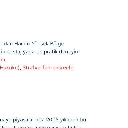
rdından Hamm Yüksek Bölge
rinde staj yaparak pratik deneyim
mı.
 Hukuku)
,
Strafverfahrensrecht
ermaye piyasalarında 2005 yılından bu
ankacılık ve sermaye piyasası hukuk