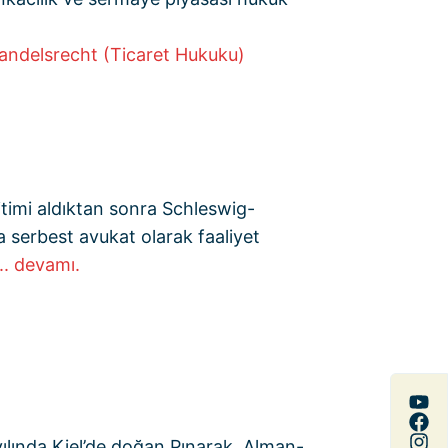
andelsrecht (Ticaret Hukuku)
imi aldıktan sonra Schleswig-
 serbest avukat olarak faaliyet
... devamı.
yılında Kiel’de doğan Pınarak, Alman-