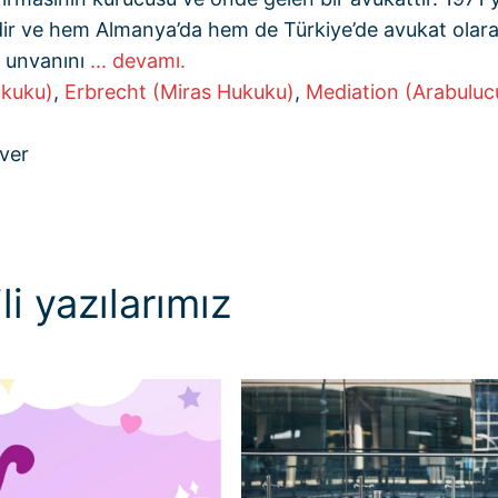
dir ve hem Almanya’da hem de Türkiye’de avukat olarak
 unvanını
... devamı.
ukuku)
,
Erbrecht (Miras Hukuku)
,
Mediation (Arabuluc
ver
li yazılarımız