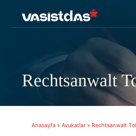
İçeriğe
atla
Rechtsanwalt T
Anasayfa
»
Avukatlar
»
Rechtsanwalt To