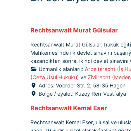
Rechtsanwalt Murat Gülsular
Rechtsanwalt Murat Gülsular, hukuk eği
Mahkemesi’nde ilk devlet sınavını başar
kazandıktan sonra, ikinci devlet sınavını v
Uzmanlık alanları::
Arbeitsrecht (İş H
(Ceza Usul Hukuku)
ve
Zivilrecht (Meden
Adres:
Voerder Str. 2, 58135 Hagen
Bölge / eyalet:
Kuzey Ren-Vestfalya
Rechtsanwalt Kemal Eser
Rechtsanwalt Kemal Eser, ulusal ve ulusla
yana, 19 yıldır kişisel olarak faaliyet 