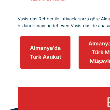
Vasistdas Rehber
ile ihtiyaçlarınıza göre Al
hızlandırmayı hedefleyen
Vasistdas.de anas
Almanya
Almanya'da
Türk M
Türk Avukat
Müşavir