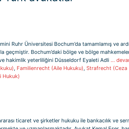
timini Ruhr Üniversitesi Bochum’da tamamlamış ve a
ıyla geçmiştir. Bochum’daki bölge ve bölge mahkemele
e hakimlik yeterliliğini Düsseldorf Eyaleti Adli
... deva
ukuku)
,
Familienrecht (Aile Hukuku)
,
Strafrecht (Ceza
i Hukuk)
rarası ticaret ve şirketler hukuku ile bankacılık ve s
göstermekte ve uzmanlaşmaktadır. Avukat Kemal Eser, b