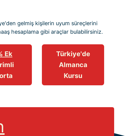
e'den gelmiş kişilerin uyum süreçlerini
maaş hesaplama
gibi araçlar bulabilirsiniz.
% Ek
Türkiye'de
rimli
Almanca
orta
Kursu
n