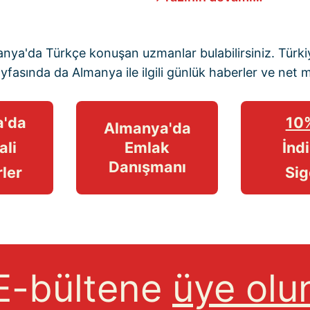
manya'da Türkçe konuşan uzmanlar bulabilirsiniz. Türkiy
ayfasında
da Almanya ile ilgili günlük haberler ve
net 
'da
10
Almanya'da
ali
Emlak
İndi
Danışmanı
ler
Sig
E-bültene
üye olu