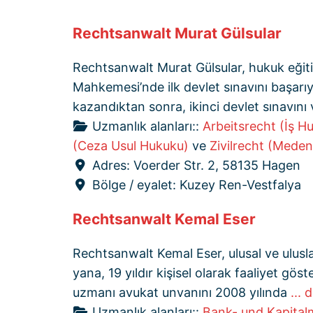
Rechtsanwalt Murat Gülsular
Rechtsanwalt Murat Gülsular, hukuk eği
Mahkemesi’nde ilk devlet sınavını başar
kazandıktan sonra, ikinci devlet sınavını v
Uzmanlık alanları::
Arbeitsrecht (İş H
(Ceza Usul Hukuku)
ve
Zivilrecht (Meden
Adres:
Voerder Str. 2, 58135 Hagen
Bölge / eyalet:
Kuzey Ren-Vestfalya
Rechtsanwalt Kemal Eser
Rechtsanwalt Kemal Eser, ulusal ve ulusla
yana, 19 yıldır kişisel olarak faaliyet 
uzmanı avukat unvanını 2008 yılında
... 
Uzmanlık alanları::
Bank- und Kapital