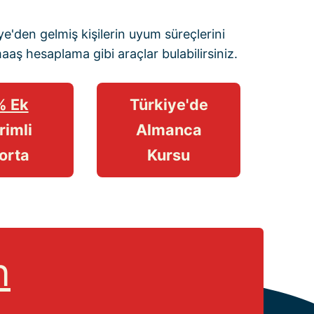
e'den gelmiş kişilerin uyum süreçlerini
maaş hesaplama
gibi araçlar bulabilirsiniz.
% Ek
Türkiye'de
rimli
Almanca
orta
Kursu
n