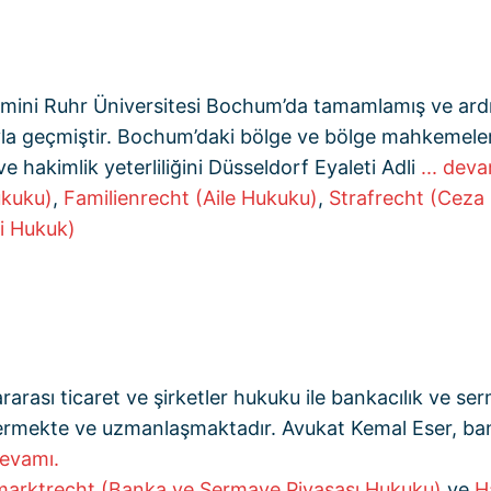
timini Ruhr Üniversitesi Bochum’da tamamlamış ve a
ıyla geçmiştir. Bochum’daki bölge ve bölge mahkemele
e hakimlik yeterliliğini Düsseldorf Eyaleti Adli
... deva
ukuku)
,
Familienrecht (Aile Hukuku)
,
Strafrecht (Ceza
i Hukuk)
rarası ticaret ve şirketler hukuku ile bankacılık ve s
göstermekte ve uzmanlaşmaktadır. Avukat Kemal Eser, b
devamı.
marktrecht (Banka ve Sermaye Piyasası Hukuku)
ve
H