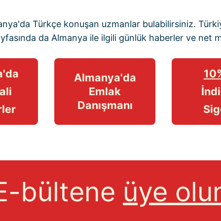
manya'da Türkçe konuşan uzmanlar bulabilirsiniz. Türkiy
ayfasında
da Almanya ile ilgili günlük haberler ve
net 
'da
10
Almanya'da
ali
Emlak
İndi
Danışmanı
ler
Sig
E-bültene
üye olu