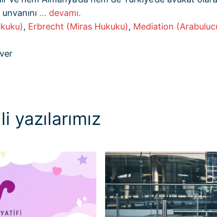
 unvanını
... devamı.
ukuku)
,
Erbrecht (Miras Hukuku)
,
Mediation (Arabuluc
ver
li yazılarımız