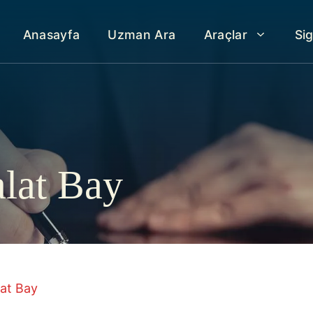
Anasayfa
Uzman Ara
Araçlar
Si
alat Bay
at Bay