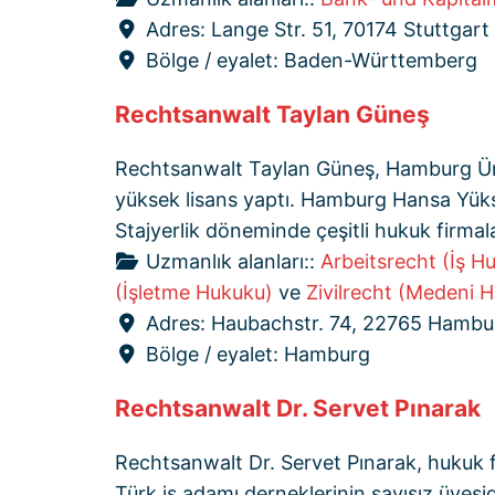
Adres:
Lange Str. 51, 70174 Stuttgart
Bölge / eyalet:
Baden-Württemberg
Rechtsanwalt Taylan Güneş
Rechtsanwalt Taylan Güneş, Hamburg Üniv
yüksek lisans yaptı. Hamburg Hansa Yüks
Stajyerlik döneminde çeşitli hukuk firmal
Uzmanlık alanları::
Arbeitsrecht (İş H
(İşletme Hukuku)
ve
Zivilrecht (Medeni 
Adres:
Haubachstr. 74, 22765 Hambu
Bölge / eyalet:
Hamburg
Rechtsanwalt Dr. Servet Pınarak
Rechtsanwalt Dr. Servet Pınarak, hukuk f
Türk iş adamı derneklerinin sayısız üyesi