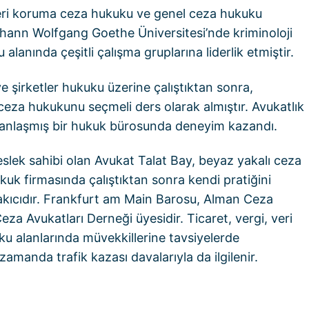
 veri koruma ceza hukuku ve genel ceza hukuku
ohann Wolfgang Goethe Üniversitesi’nde kriminoloji
alanında çeşitli çalışma gruplarına liderlik etmiştir.
 şirketler hukuku üzerine çalıştıktan sonra,
za hukukunu seçmeli ders olarak almıştır. Avukatlık
manlaşmış bir hukuk bürosunda deneyim kazandı.
slek sahibi olan Avukat Talat Bay, beyaz yakalı ceza
k firmasında çalıştıktan sonra kendi pratiğini
e akıcıdır. Frankfurt am Main Barosu, Alman Ceza
a Avukatları Derneği üyesidir. Ticaret, vergi, veri
 alanlarında müvekkillerine tavsiyelerde
anda trafik kazası davalarıyla da ilgilenir.