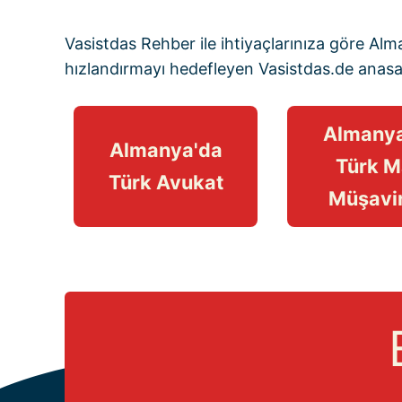
Vasistdas Rehber
ile ihtiyaçlarınıza göre Al
hızlandırmayı hedefleyen
Vasistdas.de anas
Almanya
Almanya'da
Türk M
Türk Avukat
Müşavir