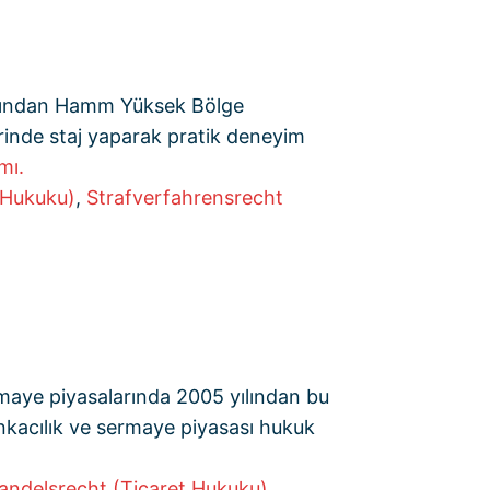
rdından Hamm Yüksek Bölge
rinde staj yaparak pratik deneyim
mı.
 Hukuku)
,
Strafverfahrensrecht
ermaye piyasalarında 2005 yılından bu
ankacılık ve sermaye piyasası hukuk
andelsrecht (Ticaret Hukuku)