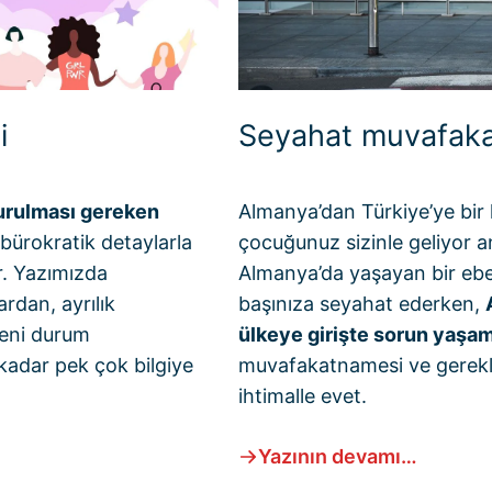
i
Seyahat muvafak
urulması gereken
Almanya’dan Türkiye’ye bir h
bürokratik detaylarla
çocuğunuz sizinle geliyor 
r. Yazımızda
Almanya’da yaşayan bir eb
rdan, ayrılık
başınıza seyahat ederken,
deni durum
ülkeye girişte sorun yaşam
 kadar pek çok bilgiye
muvafakatnamesi ve gerekli
ihtimalle evet.
Yazının devamı…