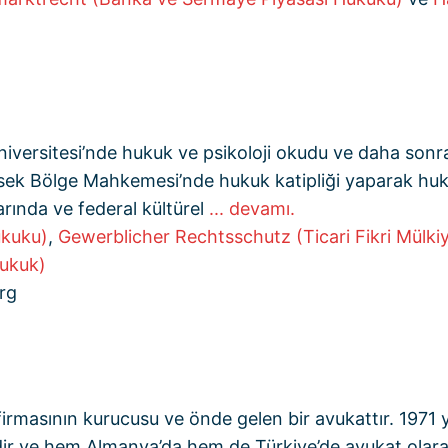
ersitesi’nde hukuk ve psikoloji okudu ve daha sonra
ek Bölge Mahkemesi’nde hukuk katipliği yaparak hukuk
arında ve federal kültürel
... devamı.
ukuku)
,
Gewerblicher Rechtsschutz (Ticari Fikri Mülki
Hukuk)
rg
irmasının kurucusu ve önde gelen bir avukattır. 1971 
dir ve hem Almanya’da hem de Türkiye’de avukat olarak