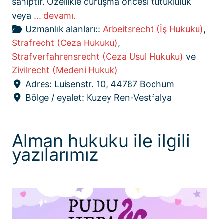
sahiptir. Özellikle duruşma öncesi tutukluluk
veya
... devamı.
Uzmanlık alanları::
Arbeitsrecht (İş Hukuku)
,
Strafrecht (Ceza Hukuku)
,
Strafverfahrensrecht (Ceza Usul Hukuku)
ve
Zivilrecht (Medeni Hukuk)
Adres:
Luisenstr. 10, 44787 Bochum
Bölge / eyalet:
Kuzey Ren-Vestfalya
Alman hukuku ile ilgili
yazılarımız