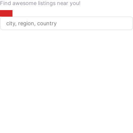
Find awesome listings near you!
Change Location