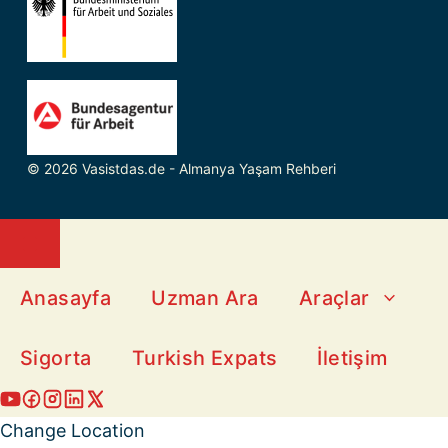
© 2026 Vasistdas.de - Almanya Yaşam Rehberi
Close
Anasayfa
Uzman Ara
Araçlar
Sigorta
Turkish Expats
İletişim
Change Location