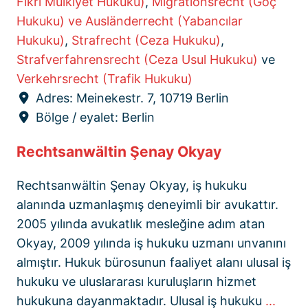
Fikri Mülkiyet Hukuku)
,
Migrationsrecht (Göç
Hukuku) ve Ausländerrecht (Yabancılar
Hukuku)
,
Strafrecht (Ceza Hukuku)
,
Strafverfahrensrecht (Ceza Usul Hukuku)
ve
Verkehrsrecht (Trafik Hukuku)
Adres:
Meinekestr. 7, 10719 Berlin
Bölge / eyalet:
Berlin
Rechtsanwältin Şenay Okyay
Rechtsanwältin Şenay Okyay, iş hukuku
alanında uzmanlaşmış deneyimli bir avukattır.
2005 yılında avukatlık mesleğine adım atan
Okyay, 2009 yılında iş hukuku uzmanı unvanını
almıştır. Hukuk bürosunun faaliyet alanı ulusal iş
hukuku ve uluslararası kuruluşların hizmet
hukukuna dayanmaktadır. Ulusal iş hukuku
...