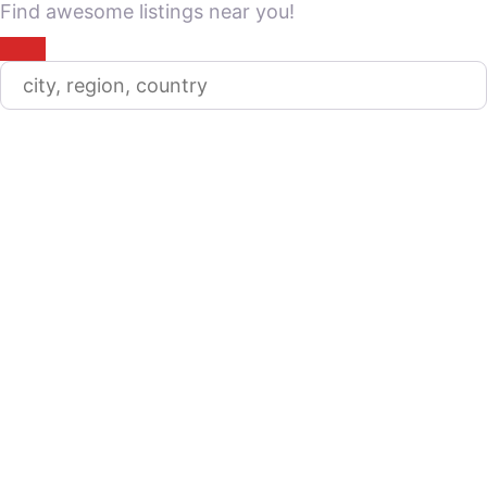
Find awesome listings near you!
Change Location