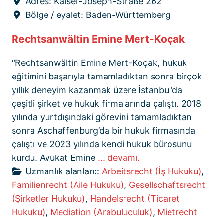
Adres:
Kaiser-Joseph-Straße 262
Bölge / eyalet:
Baden-Württemberg
Rechtsanwältin Emine Mert-Koçak
“Rechtsanwältin Emine Mert-Koçak, hukuk
eğitimini başarıyla tamamladıktan sonra birçok
yıllık deneyim kazanmak üzere İstanbul’da
çeşitli şirket ve hukuk firmalarında çalıştı. 2018
yılında yurtdışındaki görevini tamamladıktan
sonra Aschaffenburg’da bir hukuk firmasında
çalıştı ve 2023 yılında kendi hukuk bürosunu
kurdu. Avukat Emine
... devamı.
Uzmanlık alanları::
Arbeitsrecht (İş Hukuku)
,
Familienrecht (Aile Hukuku)
,
Gesellschaftsrecht
(Şirketler Hukuku)
,
Handelsrecht (Ticaret
Hukuku)
,
Mediation (Arabuluculuk)
,
Mietrecht