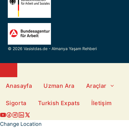
© 2026 Vasistdas.de - Almanya Yaşam Rehberi
Close
Anasayfa
Uzman Ara
Araçlar
Sigorta
Turkish Expats
İletişim
Change Location