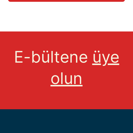
E-bültene
üye
olun