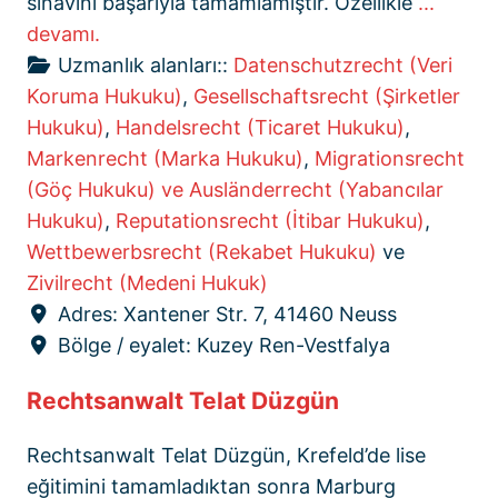
sınavını başarıyla tamamlamıştır. Özellikle
...
devamı.
Uzmanlık alanları::
Datenschutzrecht (Veri
Koruma Hukuku)
,
Gesellschaftsrecht (Şirketler
Hukuku)
,
Handelsrecht (Ticaret Hukuku)
,
Markenrecht (Marka Hukuku)
,
Migrationsrecht
(Göç Hukuku) ve Ausländerrecht (Yabancılar
Hukuku)
,
Reputationsrecht (İtibar Hukuku)
,
Wettbewerbsrecht (Rekabet Hukuku)
ve
Zivilrecht (Medeni Hukuk)
Adres:
Xantener Str. 7, 41460 Neuss
Bölge / eyalet:
Kuzey Ren-Vestfalya
Rechtsanwalt Telat Düzgün
Rechtsanwalt Telat Düzgün, Krefeld’de lise
eğitimini tamamladıktan sonra Marburg