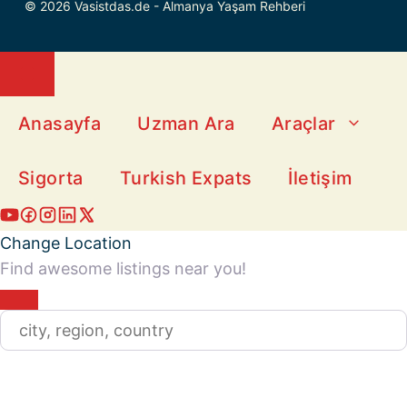
© 2026 Vasistdas.de - Almanya Yaşam Rehberi
Close
Anasayfa
Uzman Ara
Araçlar
Sigorta
Turkish Expats
İletişim
Change Location
Find awesome listings near you!
Change Location