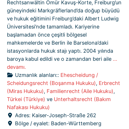
Rechtsanwältin Ömür Kavuş-Korte, Freiburg’un
güneyindeki Markgräflerland’da doğup büyüdü
ve hukuk eğitimini Freiburg’daki Albert Ludwig
Üniversitesi’nde tamamladı. Kariyerine
başlamadan önce çeşitli bölgesel
mahkemelerde ve Berlin ile Barselona’daki
istasyonlarda hukuk stajı yaptı. 2004 yılında
baroya kabul edildi ve o zamandan beri aile
...
devamı.
Uzmanlık alanları::
Ehescheidung /
Scheidungsrecht (Boşanma Hukuku)
,
Erbrecht
(Miras Hukuku)
,
Familienrecht (Aile Hukuku)
,
Türkei (Türkiye)
ve
Unterhaltsrecht (Bakım
Nafakası Hukuku)
Adres:
Kaiser-Joseph-Straße 262
Bölge / eyalet:
Baden-Württemberg