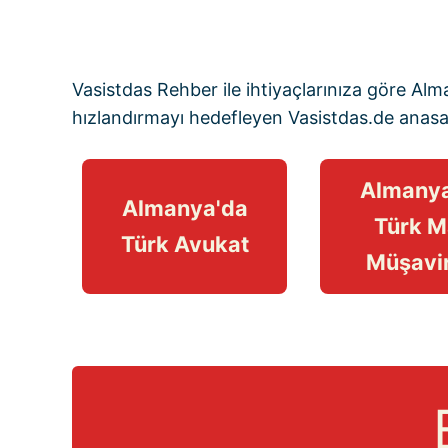
Vasistdas Rehber
ile ihtiyaçlarınıza göre Al
hızlandırmayı hedefleyen
Vasistdas.de anas
Almanya
Almanya'da
Türk M
Türk Avukat
Müşavir