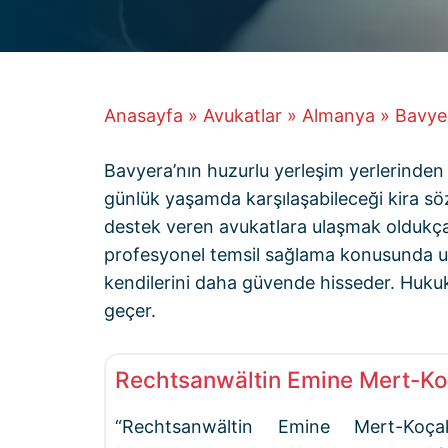
Anasayfa
»
Avukatlar
»
Almanya
»
Bavye
Bavyera’nın huzurlu yerleşim yerlerinden 
günlük yaşamda karşılaşabileceği kira söz
destek veren avukatlara ulaşmak oldukça 
profesyonel temsil sağlama konusunda uzm
kendilerini daha güvende hisseder. Hukuki
geçer.
Rechtsanwältin Emine Mert-K
“Rechtsanwältin Emine Mert-Koça