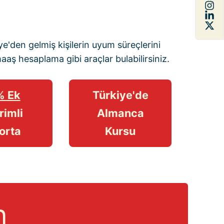
e'den gelmiş kişilerin uyum süreçlerini
maaş hesaplama
gibi araçlar bulabilirsiniz.
% Ek
Türkiye'de
rimli
Almanca
orta
Kursu
n