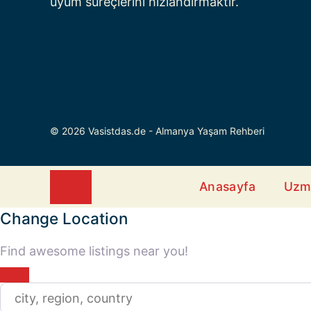
uyum süreçlerini hızlandırmaktır.
© 2026 Vasistdas.de - Almanya Yaşam Rehberi
Anasayfa
Uzm
Close
Change Location
Find awesome listings near you!
Change Location