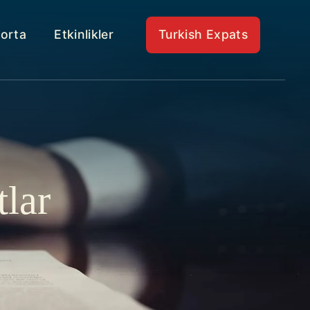
gorta
Etkinlikler
Turkish Expats
tlar