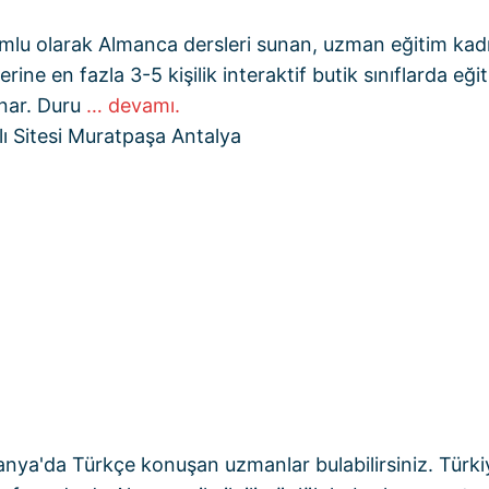
yumlu olarak Almanca dersleri sunan, uzman eğitim kad
ine en fazla 3-5 kişilik interaktif butik sınıflarda eğ
unar. Duru
… devamı.
ı Sitesi Muratpaşa Antalya
manya'da Türkçe konuşan uzmanlar bulabilirsiniz. Türkiy