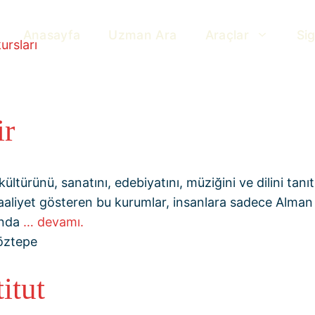
Anasayfa
Uzman Ara
Araçlar
Si
ursları
ir
ltürünü, sanatını, edebiyatını, müziğini ve dilini tan
e faaliyet gösteren bu kurumlar, insanlara sadece Alma
ında
… devamı.
öztepe
itut