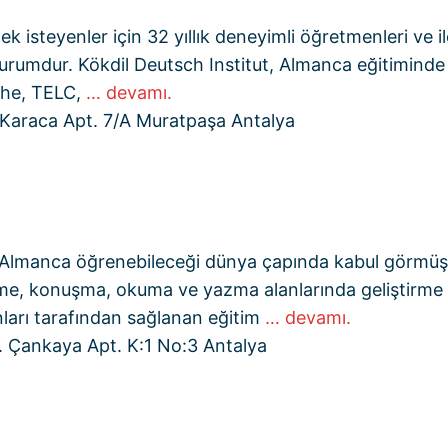
isteyenler için 32 yıllık deneyimli öğretmenleri ve iler
kurumdur. Kökdil Deutsch Institut, Almanca eğitiminde
the, TELC,
… devamı.
 Karaca Apt. 7/A Muratpaşa Antalya
 Almanca öğrenebileceği dünya çapında kabul görmüş 
leme, konuşma, okuma ve yazma alanlarında geliştirme fı
ınları tarafından sağlanan eğitim
… devamı.
d. Çankaya Apt. K:1 No:3 Antalya