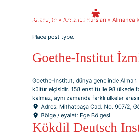
İçeriğe
atla
Anasayfa
»
Almanca kursları
»
Almanca k
Place post type.
Goethe-Institut İzm
Goethe-Institut, dünya genelinde Alman kü
kültür elçisidir. 158 enstitü ile 98 ülked
kalmaz, aynı zamanda farklı ülkeler aras
Adres:
Mithatpaşa Cad. No. 907/2, G
Bölge / eyalet:
Ege Bölgesi
Kökdil Deutsch Inst