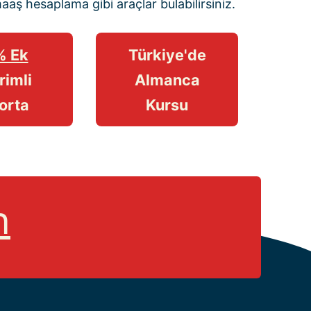
maaş hesaplama
gibi araçlar bulabilirsiniz.
% Ek
Türkiye'de
rimli
Almanca
orta
Kursu
n