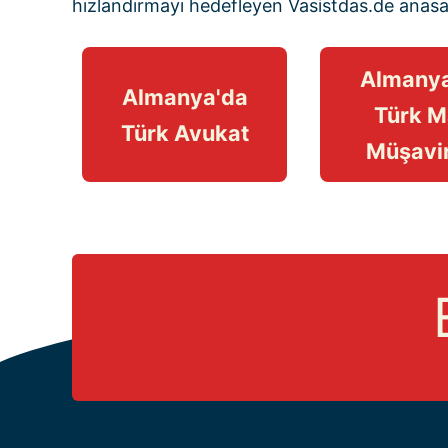
hızlandırmayı hedefleyen
Vasistdas.de anas
Almanya
Almanya'da
Türk M
Türk Avukat
Müşavir