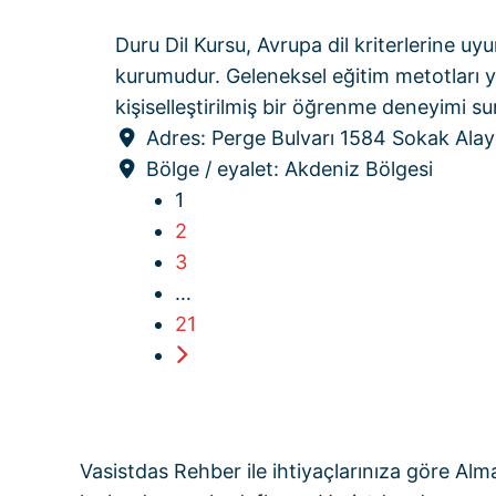
Duru Dil Kursu, Avrupa dil kriterlerine u
kurumudur. Geleneksel eğitim metotları yer
kişiselleştirilmiş bir öğrenme deneyimi s
Adres:
Perge Bulvarı 1584 Sokak Alayl
Bölge / eyalet:
Akdeniz Bölgesi
1
2
3
…
21
Older posts
Vasistdas Rehber
ile ihtiyaçlarınıza göre Al