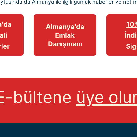
ayfasında
da Almanya ile ilgili günlük haberler ve
net 
'da
10
Almanya'da
ali
Emlak
İndi
Danışmanı
ler
Sig
E-bültene
üye olu